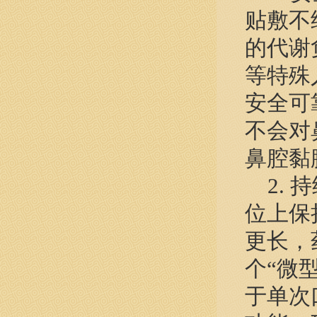
贴敷不
的代谢
等特殊
安全可
不会对
鼻腔黏
2. 
位上保
更长，
个“微
于单次