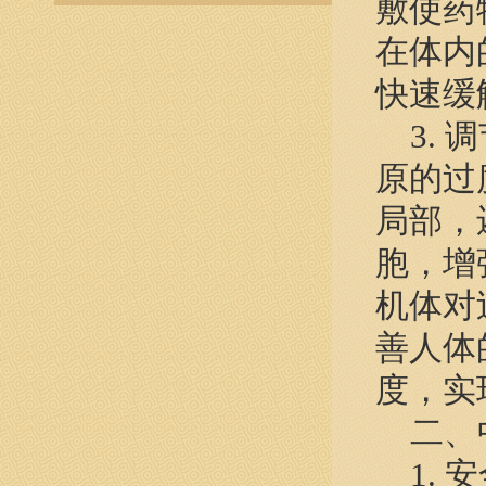
敷使药
在体内
快速缓
3. 
原的过
局部，
胞，增
机体对
善人体
度，实
二、中
1. 