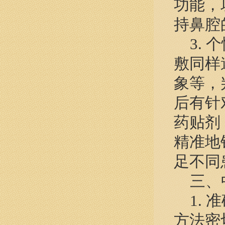
功能，
持鼻腔
3. 
敷同样
象等，
后有针
药贴剂
精准地
足不同
三、中
1. 
方法密