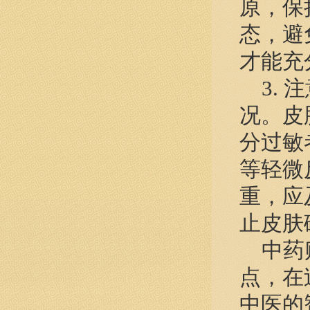
原，保
态，避
才能充
3. 
况。皮
分过敏
等轻微
重，应
止皮肤
中药贴
点，在
中医的