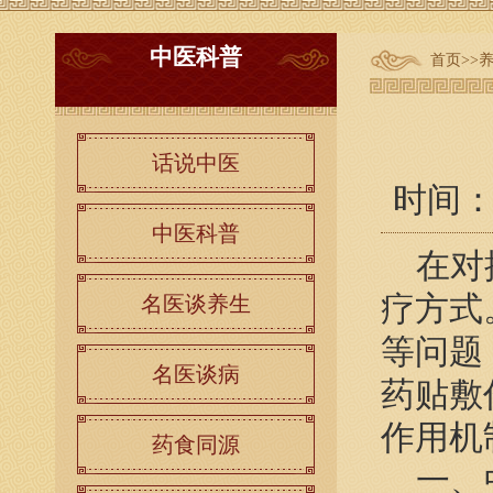
中医科普
首页
>>
话说中医
时间：20
中医科普
在对抗
疗方式
名医谈养生
等问题
名医谈病
药贴敷
作用机
药食同源
一、中