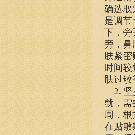
确选取
是调节
下，旁
旁，鼻
肤紧密
时间较
肤过敏
2. 
就，需
周，根
在贴敷