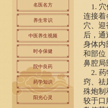
名医名方
1. 
连接着
养生常识
穴、迎
后，通
中医养生视频
身体内
时令保健
和部位
鼻腔局
院中良药
2. 
窍、祛
药学知识
殊炮制
阳光心灵
较于口