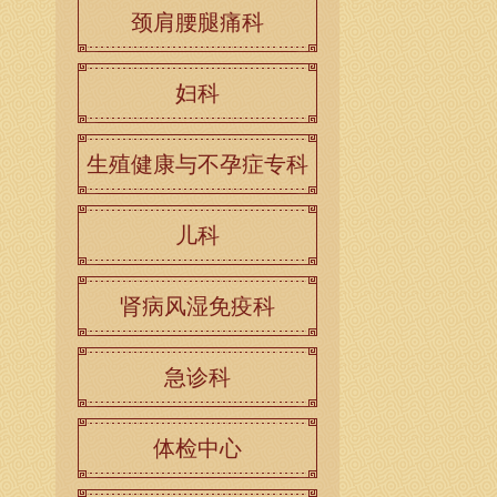
颈肩腰腿痛科
妇科
生殖健康与不孕症专科
儿科
肾病风湿免疫科
急诊科
体检中心