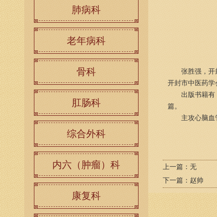
肺病科
老年病科
骨科
张胜强，开封市
开封市中医药学
出版书籍有《院
肛肠科
篇。
主攻心脑血管
综合外科
内六（肿瘤）科
上一篇：
无
下一篇：
赵帅
康复科