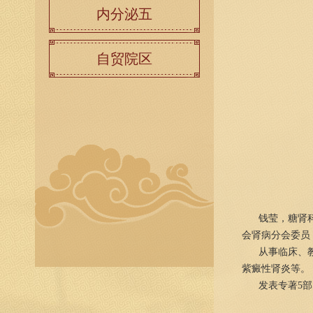
内分泌五
自贸院区
钱莹，糖肾科主
会肾病分会委员
从事临床、
紫癜性肾炎等。
发表专著5部