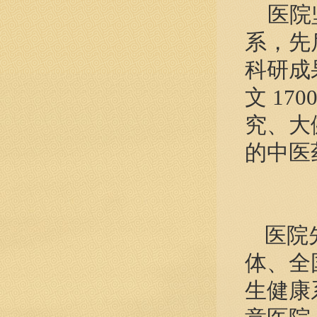
医院坚
系，先
科研成
文 1
究、大
的中医
医院
体、
全
生健康