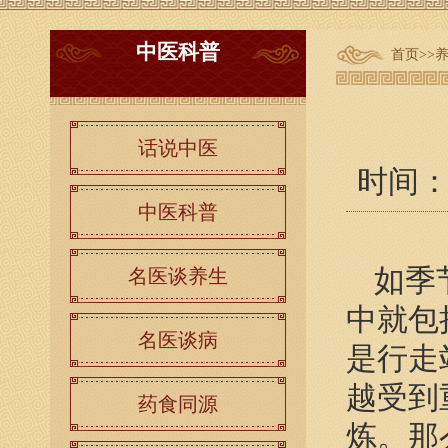
中医科普
首页
>>
话说中医
时间：20
中医科普
如季
名医谈养生
中就包
名医谈病
是行走
越受到
药食同源
炼。那