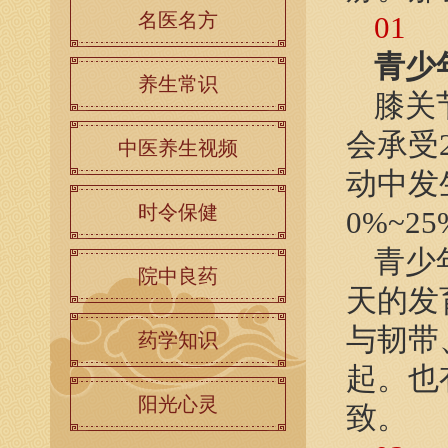
名医名方
01
青少
养生常识
膝关
会承受
中医养生视频
动中发
时令保健
0%~2
青少
院中良药
天的发
与韧带
药学知识
起。也
阳光心灵
致。