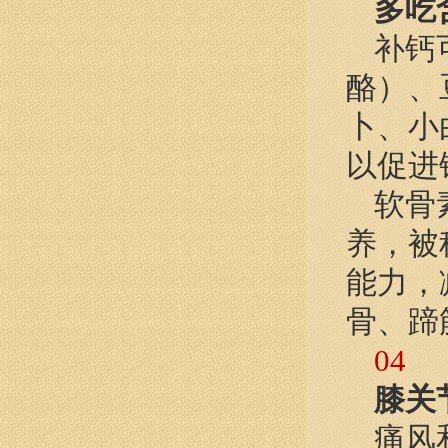
多吃
补钙
酪）、
卜、小
以促进
软骨
养，被
能力，
骨、蹄
04
膝关
痛风