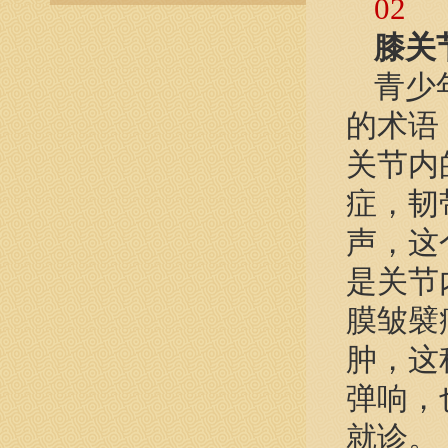
02
膝关
青少
的术语
关节内
症，韧
声，这
是关节
膜皱襞
肿，这
弹响，
就诊。