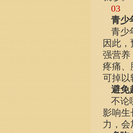
03
青少
青少
因此，
强营养
疼痛、
可掉以
避免
不论
影响生
力，会