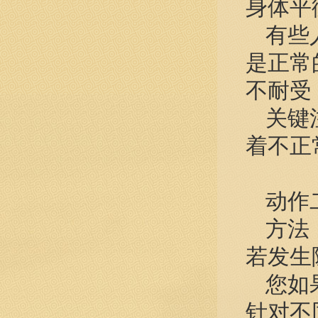
身体平
有些
是正常
不耐受
关键
着不正
动作
方法
若发生
您如
针对不